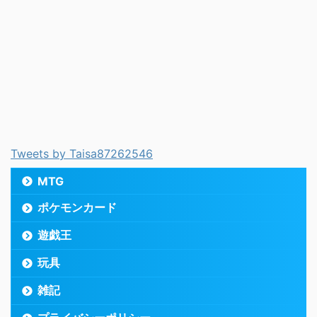
Tweets by Taisa87262546
MTG
ポケモンカード
遊戯王
玩具
雑記