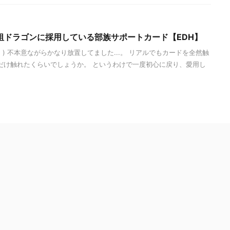
祖ドラゴンに採用している部族サポートカード【EDH】
;｀) 不本意ながらかなり放置してました...。 リアルでもカードを全然触
だけ触れたくらいでしょうか。 というわけで一度初心に戻り、愛用し