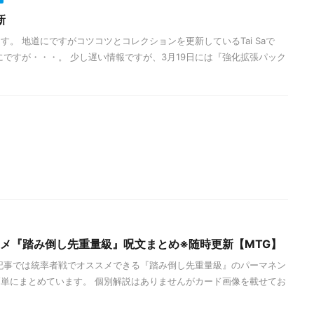
新
。 地道にですがコツコツとコレクションを更新しているTai Saで
にですが・・・。 少し遅い情報ですが、3月19日には『強化拡張パック
スメ『踏み倒し先重量級』呪文まとめ※随時更新【MTG】
記事では統率者戦でオススメできる『踏み倒し先重量級』のパーマネン
単にまとめています。 個別解説はありませんがカード画像を載せてお