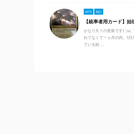
MTG
雑記
【統率者用カード】始
かなり久々の更新です(´;ω
れてなくて一ヵ月の内、1日
ている始 ...