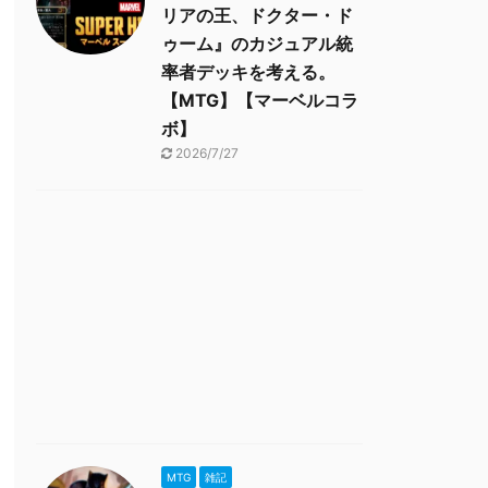
リアの王、ドクター・ド
ゥーム』のカジュアル統
率者デッキを考える。
【MTG】【マーベルコラ
ボ】
2026/7/27
MTG
雑記