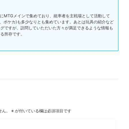
:主にMTGメインで集めており、統率者を主戦場として活動して
戯王、ポケカ)も多少なりとも集めています。あとは玩具の紹介など
ログですが、訪問していただいた方々が満足できるような情報も
する所存です。
せん。
※
が付いている欄は必須項目です