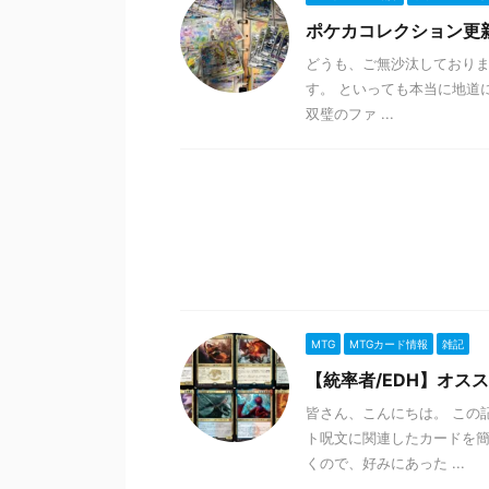
ポケカコレクション更
どうも、ご無沙汰しております
す。 といっても本当に地道
双璧のファ ...
MTG
MTGカード情報
雑記
【統率者/EDH】オス
皆さん、こんにちは。 この
ト呪文に関連したカードを簡
くので、好みにあった ...