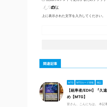
上に表示された文字を入力してください。
関連記事
MTG
MTGカード情報
雑記
【統率者/EDH】『
め【MTG】
皆さん、こんにちは。 本記