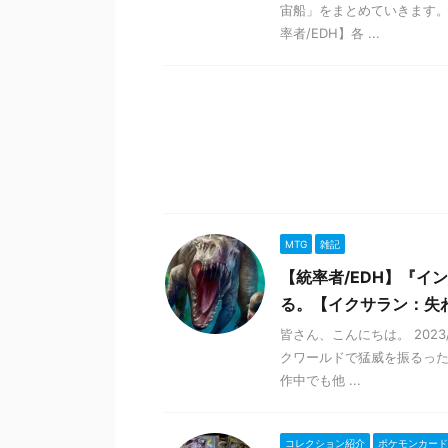
宙船」をまとめていきます。
率者/EDH】各 ...
MTG
雑記
【統率者/EDH】『
る。【イクサラン：失
皆さん、こんにちは。 202
クワールドで猛威を振るった
作中でも他 ...
コレクション紹介
ポケモンカード