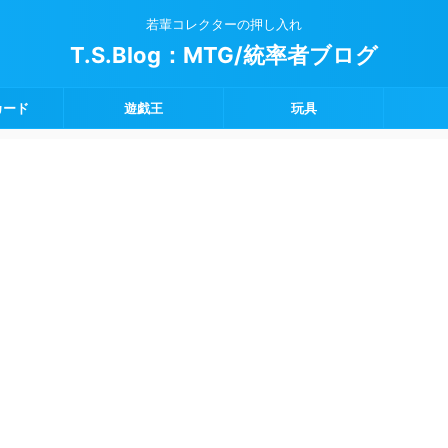
若輩コレクターの押し入れ
T.S.Blog：MTG/統率者ブログ
カード
遊戯王
玩具