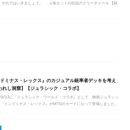
 それではいきましょう。 ↓各セットの伝説のクリーチャー↓ 【統
インドミナス・レックス』のカジュアル統率者デッキを考え
われし洞窟】【ジュラシック・コラボ】
3/9/23に『ジュラシック・ワールド・コラボ』として、映画ジュラシッ
『インドミナス・レックス』がMTGのカードになって登場しました。