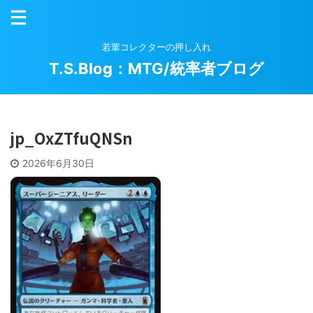
若輩コレクターの押し入れ
T.S.Blog：MTG/統率者ブログ
jp_OxZTfuQNSn
2026年6月30日