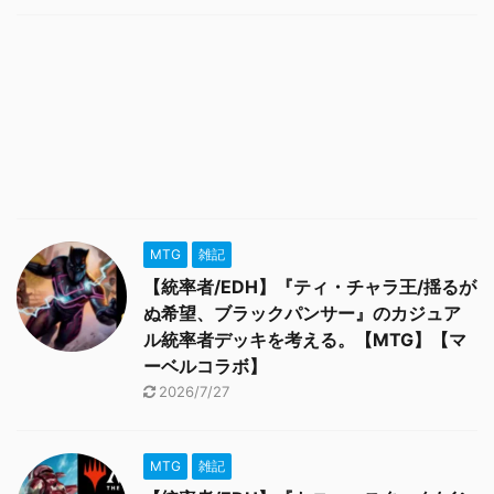
MTG
雑記
【統率者/EDH】『ティ・チャラ王/揺るが
ぬ希望、ブラックパンサー』のカジュア
ル統率者デッキを考える。【MTG】【マ
ーベルコラボ】
2026/7/27
MTG
雑記