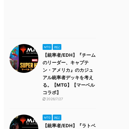
MTG
雑記
【統率者/EDH】『チーム
のリーダー、キャプテ
ン・アメリカ』のカジュ
アル統率者デッキを考え
る。【MTG】【マーベル
コラボ】
2026/7/27
MTG
雑記
【統率者/EDH】『ラトベ