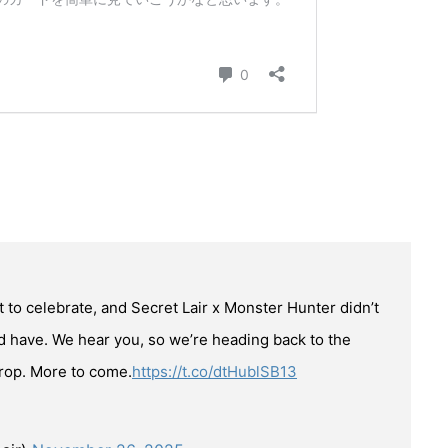
 to celebrate, and Secret Lair x Monster Hunter didn’t
d have. We hear you, so we’re heading back to the
rop. More to come.
https://t.co/dtHublSB13