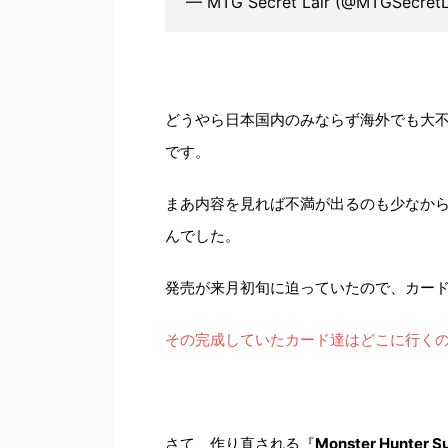
— MTG Secret Lair (@MTGSecretL
どうやら日本国内のみならず海外でも大
です。
まあ内容を見れば不満が出るのも少なか
んでした。
発売が来月初旬に迫っていたので、カー
その完成していたカード達はどこに行く
さて、作り直される『
Monster Hunter S