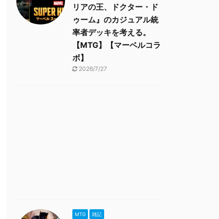
リアの王、ドクター・ド
ゥーム』のカジュアル統
率者デッキを考える。
【MTG】【マーベルコラ
ボ】
2026/7/27
MTG
雑記