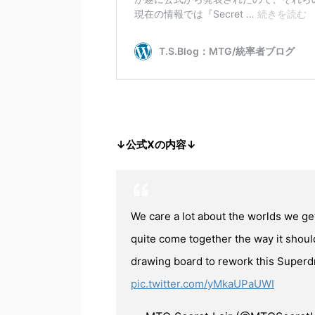
↓公式Xの内容↓
We care a lot about the worlds we get
quite come together the way it shoul
drawing board to rework this Superd
pic.twitter.com/yMkaUPaUWI