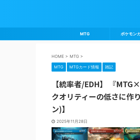
MTG
ポケモン
HOME
>
MTG
>
MTG
MTGカード情報
雑記
【統率者/EDH】 『MT
クオリティーの低さに作り
ン)】
2025年11月28日