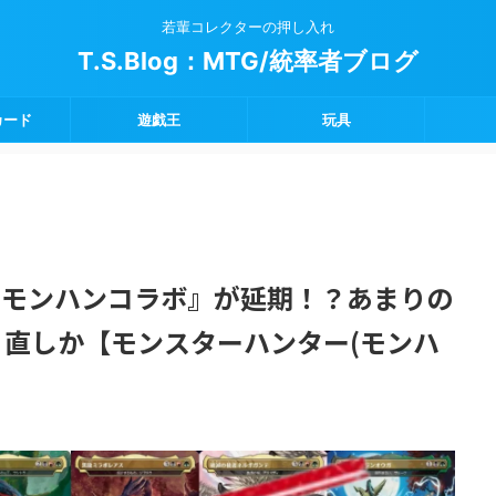
若輩コレクターの押し入れ
T.S.Blog：MTG/統率者ブログ
カード
遊戯王
玩具
G×モンハンコラボ』が延期！？あまりの
直しか【モンスターハンター(モンハ