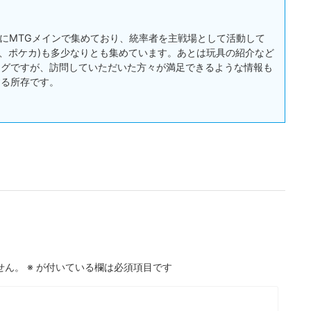
:主にMTGメインで集めており、統率者を主戦場として活動して
戯王、ポケカ)も多少なりとも集めています。あとは玩具の紹介など
ログですが、訪問していただいた方々が満足できるような情報も
する所存です。
せん。
※
が付いている欄は必須項目です