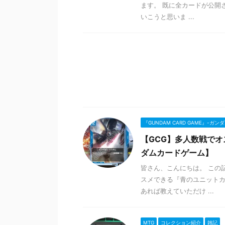
ます。 既に全カードが公開
いこうと思いま ...
『GUNDAM CARD GAME』-ガ
【GCG】多人数戦でオ
ダムカードゲーム】
皆さん、こんにちは。 この
スメできる『青のユニットカ
あれば教えていただけ ...
MTG
コレクション紹介
雑記