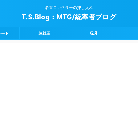
若輩コレクターの押し入れ
T.S.Blog：MTG/統率者ブログ
カード
遊戯王
玩具