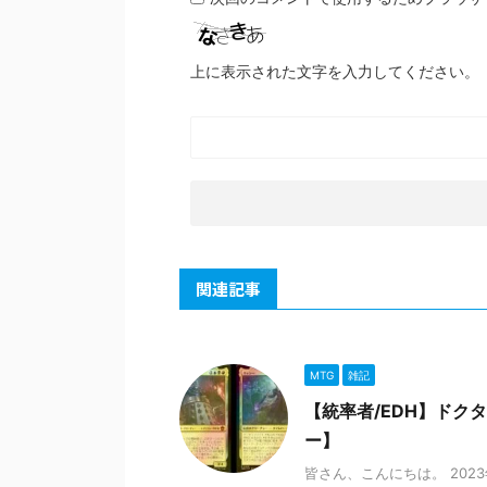
上に表示された文字を入力してください。
関連記事
MTG
雑記
【統率者/EDH】ドク
ー】
皆さん、こんにちは。 202