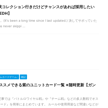
状コレクション行きだけどチャンスがあれば採用したい
EDH】
been a long time since I last updated.) 決してサボっていた
ver skippi ...
ンダムカードゲーム-
雑記
ススメできる紫のユニットカード一覧 ※随時更新【ガン
記事では『バトルロワイヤル戦』や『チーム戦』などの多人数戦でオス
ード』を簡単にまとめています。 ルールや使用用途など間違いなどが