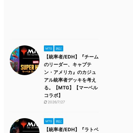
MTG
雑記
【統率者/EDH】『チーム
のリーダー、キャプテ
ン・アメリカ』のカジュ
アル統率者デッキを考え
る。【MTG】【マーベル
コラボ】
2026/7/27
MTG
雑記
【統率者/EDH】『ラトベ