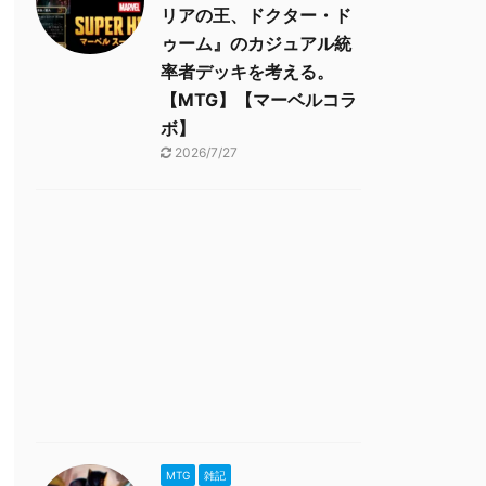
リアの王、ドクター・ド
ゥーム』のカジュアル統
率者デッキを考える。
【MTG】【マーベルコラ
ボ】
2026/7/27
MTG
雑記