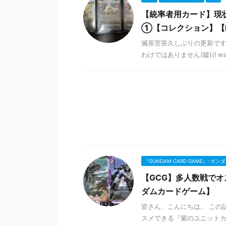
【統率者用カード】現
①【コレクション】【
滅茶苦茶久しぶりの更新です。(It's 
わけではありません(嘘)(I was ne
『GUNDAM CARD GAME』-ガ
【GCG】多人数戦でオ
ダムカードゲーム】
皆さん、こんにちは。 この
スメできる『紫のユニットカ