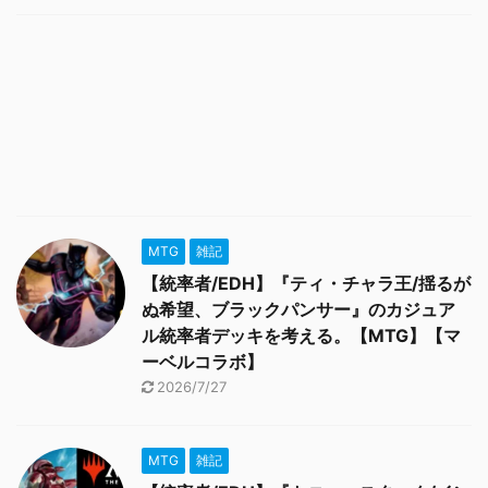
MTG
雑記
【統率者/EDH】『ティ・チャラ王/揺るが
ぬ希望、ブラックパンサー』のカジュア
ル統率者デッキを考える。【MTG】【マ
ーベルコラボ】
2026/7/27
MTG
雑記