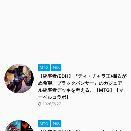
MTG
雑記
【統率者/EDH】『ティ・チャラ王/揺るが
ぬ希望、ブラックパンサー』のカジュア
ル統率者デッキを考える。【MTG】【マ
ーベルコラボ】
2026/7/27
MTG
雑記