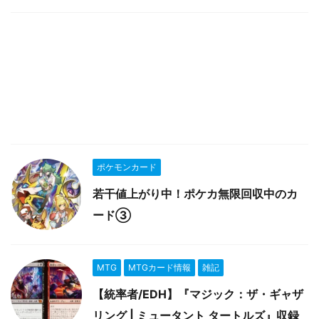
ポケモンカード
若干値上がり中！ポケカ無限回収中のカ
ード③
MTG
MTGカード情報
雑記
【統率者/EDH】『マジック：ザ・ギャザ
リング | ミュータント タートルズ』収録