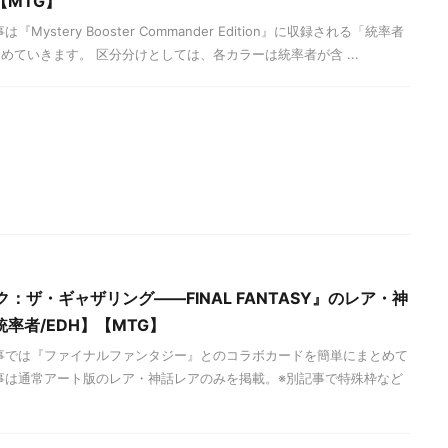
MTG】
ystery Booster Commander Edition』に収録される「統率者
ていきます。 区分分けとしては、各カラーは統率者が含 ...
：ザ・ギャザリング――FINAL FANTASY』のレア・神
率者/EDH】【MTG】
事では『ファイナルファンタジー』とのコラボカードを簡単にまとめて
事は通常アート版のレア・神話レアのみを掲載。※別記事で特殊枠など