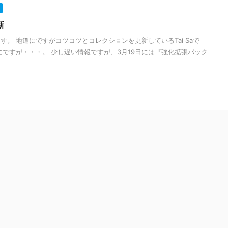
新
。 地道にですがコツコツとコレクションを更新しているTai Saで
にですが・・・。 少し遅い情報ですが、3月19日には『強化拡張パック