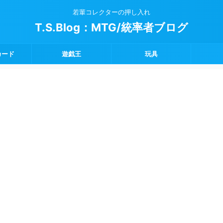
若輩コレクターの押し入れ
T.S.Blog：MTG/統率者ブログ
カード
遊戯王
玩具