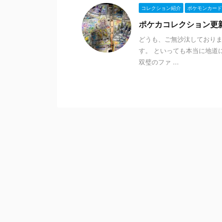
コレクション紹介
ポケモンカード
ポケカコレクション更
どうも、ご無沙汰しております
す。 といっても本当に地道
双璧のファ ...