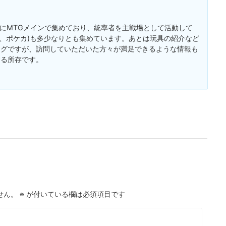
:主にMTGメインで集めており、統率者を主戦場として活動して
戯王、ポケカ)も多少なりとも集めています。あとは玩具の紹介など
ログですが、訪問していただいた方々が満足できるような情報も
する所存です。
せん。
※
が付いている欄は必須項目です