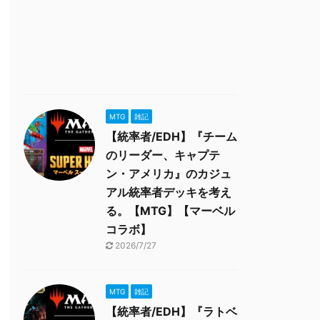
MTG
雑記
【統率者/EDH】『チーム
のリーダー、キャプテ
ン・アメリカ』のカジュ
アル統率者デッキを考え
る。【MTG】【マーベル
コラボ】
2026/7/27
MTG
雑記
【統率者/EDH】『ラトベ