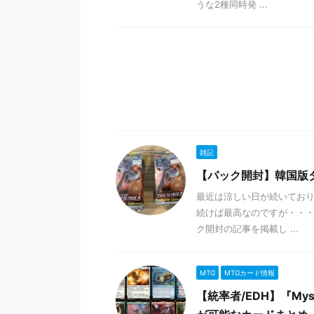
うな2種同時発 ...
雑記
【パック開封】韓国版
最近は涼しい日が続いており
続けば最高なのですが・・・
ク開封の記事を掲載し ...
MTG
MTGカード情報
【統率者/EDH】『Myste