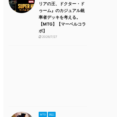
リアの王、ドクター・ド
ゥーム』のカジュアル統
率者デッキを考える。
【MTG】【マーベルコラ
ボ】
2026/7/27
MTG
雑記