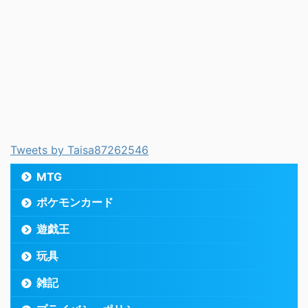
Tweets by Taisa87262546
MTG
ポケモンカード
遊戯王
玩具
雑記