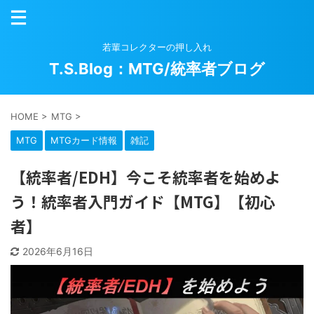
若輩コレクターの押し入れ
T.S.Blog：MTG/統率者ブログ
HOME
>
MTG
>
MTG
MTGカード情報
雑記
【統率者/EDH】今こそ統率者を始めよ
う！統率者入門ガイド【MTG】【初心
者】
2026年6月16日