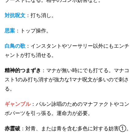
対抗呪文
：打ち消し。
思案
：トップ操作。
白鳥の歌
：インスタントやソーサリー以外にもエンチ
ャントが打ち消せる。
精神的つまずき
：マナが無い時にでも打てる。マナコ
スト1のみ打ち消すが強力な1マナ呪文が多いので刺さ
る。
ギャンブル
：パルン詠唱のためのマナファクトやコン
ボパーツを引っ張る。運命力が必要。
赤霊破
：対青、または青を含む多色に対する妨害①。