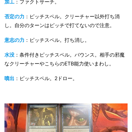
加工
：ファクトサーチ。
否定の力
：ピッチスペル。クリーチャー以外打ち消
し。自分のターンはピッチで打てないので注意。
意志の力
：ピッチスペル。打ち消し。
水没
：条件付きピッチスペル。バウンス。相手の邪魔
なクリーチャーやこちらのETB能力使いまわし。
噴出
：ピッチスペル。2ドロー。