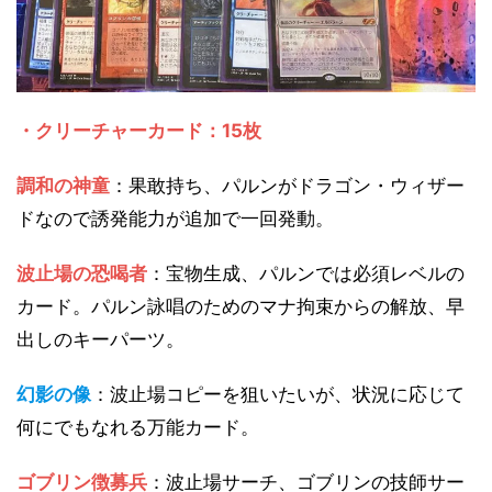
・クリーチャーカード：15枚
調和の神童
：果敢持ち、パルンがドラゴン・ウィザー
ドなので誘発能力が追加で一回発動。
波止場の恐喝者
：宝物生成、パルンでは必須レベルの
カード。パルン詠唱のためのマナ拘束からの解放、早
出しのキーパーツ。
幻影の像
：波止場コピーを狙いたいが、状況に応じて
何にでもなれる万能カード。
ゴブリン徴募兵
：波止場サーチ、ゴブリンの技師サー