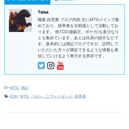
Taisa
職業:自営業 ブログ内容:主にMTGメインで集
めており、統率者を主戦場として活動してお
ります。 他TCG(遊戯王、ポケカ)も多少なり
とも集めています。あとは玩具の紹介などで
す。基本的には雑記ブログですが、訪問して
いただいた方々が満足できるような情報も発
信していけるよう努力する所存です。
-
MTG
,
雑記
-
EDH
,
MTG
,
パルン、ニヴ＝ミゼット
,
統率者