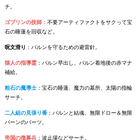
チ。
ゴブリンの技師
：不要アーティファクトをサクって宝
石の睡蓮を回収など。
呪文滑り
：パルンを守るための避雷針。
猿人の指導霊
：パルン早出し、パルン着地後の赤マナ
補給。
粗石の魔導士
：宝石の睡蓮、魔力の墓所、太陽の指輪
サーチ。
二人組の見張り番
：パルンと結魂、無限ドロー＆無限
バーンのパーツ。
帝国の徴募兵
：波止場などサーチ。