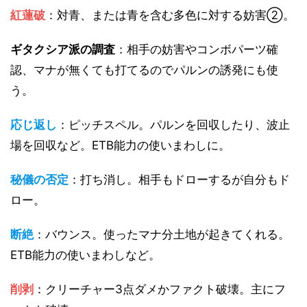
紅蓮破
：対青、または青を含む多色に対する妨害②。
ギタクシア派の調査
：相手の妨害やコンボパーツ確
認、マナが無くても打てるのでパルンの誘発にも使
う。
応じ返し
：ピッチスペル。パルンを回収したり、波止
場を回収など。ETB能力の使いまわしに。
秘儀の否定
：打ち消し。相手もドローするが自分もド
ロー。
断絶
：バウンス。使ったマナ分土地が起きてくれる。
ETB能力の使いまわしなど。
削剥
：クリーチャー3点ダメかファクト破壊。主にフ