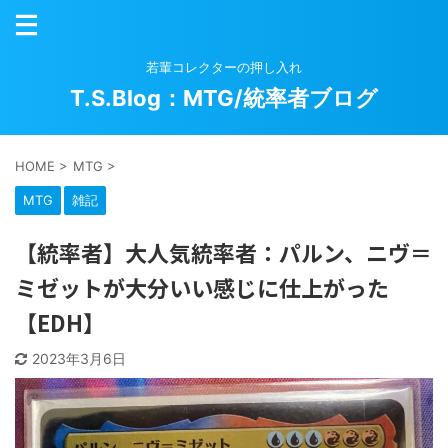
若輩コレクターの押し入れ
T.S.Blog：MTG/統率者ブログ
HOME
>
MTG
>
MTG
雑記
【統率者】大人気統率者：パルン、ニヴ＝
ミゼットが大分いい感じに仕上がった
【EDH】
2023年3月6日