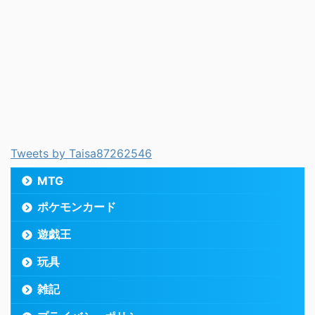
Tweets by Taisa87262546
MTG
ポケモンカード
遊戯王
玩具
雑記